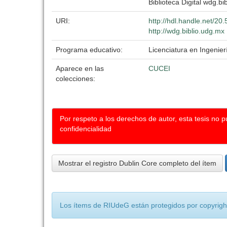
Biblioteca Digital wdg.bib
URI:
http://hdl.handle.net/2
http://wdg.biblio.udg.mx
Programa educativo:
Licenciatura en Ingenie
Aparece en las
CUCEI
colecciones:
Por respeto a los derechos de autor, esta tesis no 
confidencialidad
Mostrar el registro Dublin Core completo del ítem
Los ítems de RIUdeG están protegidos por copyright