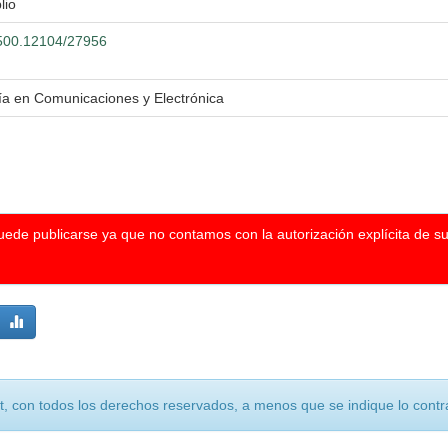
lio
0.500.12104/27956
ría en Comunicaciones y Electrónica
puede publicarse ya que no contamos con la autorización explícita de s
, con todos los derechos reservados, a menos que se indique lo contra