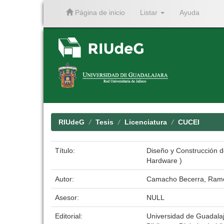
Página de inicio
Listar
Ayuda
Skip
navigation
RIUdeG
Tesis
Licenciatura
CUCEI
Título:
Diseño y Construcción 
Hardware )
Autor:
Camacho Becerra, Ramó
Asesor:
NULL
Editorial:
Universidad de Guadala