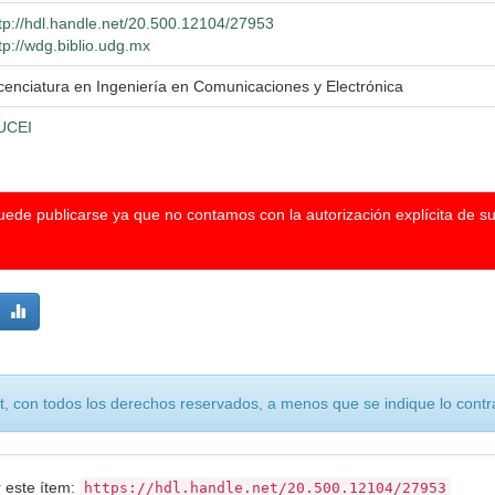
tp://hdl.handle.net/20.500.12104/27953
tp://wdg.biblio.udg.mx
cenciatura en Ingeniería en Comunicaciones y Electrónica
UCEI
puede publicarse ya que no contamos con la autorización explícita de s
, con todos los derechos reservados, a menos que se indique lo contra
r este ítem:
https://hdl.handle.net/20.500.12104/27953