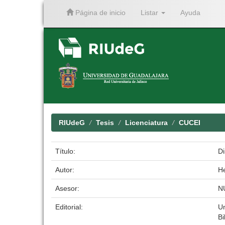
Página de inicio
Listar
Ayuda
Skip
navigation
RIUdeG
Tesis
Licenciatura
CUCEI
Título:
Di
Autor:
He
Asesor:
N
Editorial:
Un
Bi