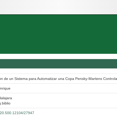
ón de un Sistema para Automatizar una Copa Pensky-Martens Control
Enrique
alajara
.biblio
t/20.500.12104/27947