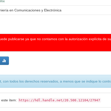
g.mx
niería en Comunicaciones y Electrónica
puede publicarse ya que no contamos con la autorización explícita de s
, con todos los derechos reservados, a menos que se indique lo contra
r este ítem:
https://hdl.handle.net/20.500.12104/27947