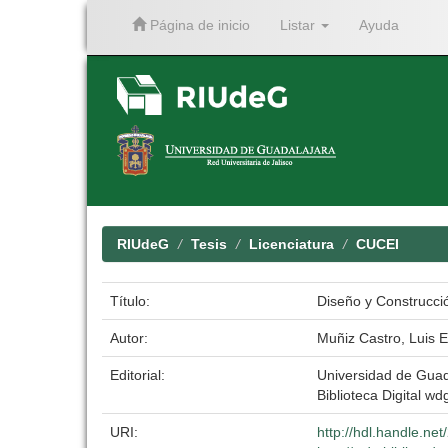
Página de inicio
Listar
Ayuda
Skip
navigation
RIUdeG
Tesis
Licenciatura
CUCEI
Título:
Diseño y Construcci
Autor:
Muñiz Castro, Luis 
Editorial:
Universidad de Guad
Biblioteca Digital wdg
URI:
http://hdl.handle.ne