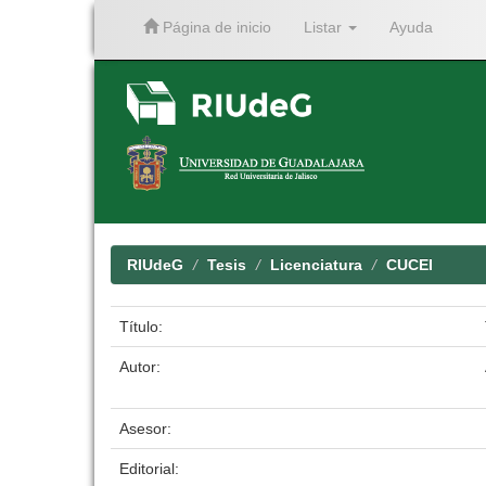
Página de inicio
Listar
Ayuda
Skip
navigation
RIUdeG
Tesis
Licenciatura
CUCEI
Título:
Autor:
Asesor:
Editorial: