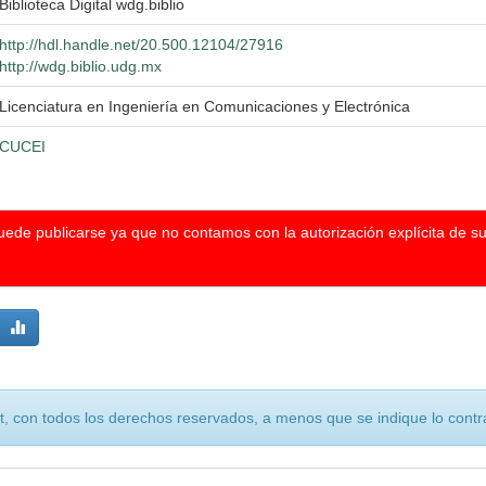
Biblioteca Digital wdg.biblio
http://hdl.handle.net/20.500.12104/27916
http://wdg.biblio.udg.mx
Licenciatura en Ingeniería en Comunicaciones y Electrónica
CUCEI
puede publicarse ya que no contamos con la autorización explícita de s
, con todos los derechos reservados, a menos que se indique lo contra