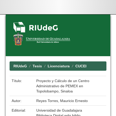
Skip
navigation
RIUdeG
Tesis
Licenciatura
CUCEI
Título:
Proyecto y Cálculo de un Centro
Administrativo de PEMEX en
Topolobampo, Sinaloa
Autor:
Reyes Torres, Mauricio Ernesto
Editorial:
Universidad de Guadalajara
Biblioteca Digital wdg.biblio