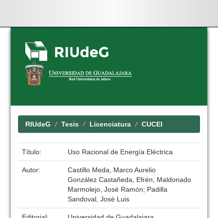
Skip
navigation
RIUdeG
Tesis
Licenciatura
CUCEI
Título:
Uso Racional de Energía Eléctrica
Autor:
Castillo Meda, Marco Aurelio
González Castañeda, Efrén; Maldonado
Marmolejo, José Ramón; Padilla
Sandoval, José Luis
Editorial:
Universidad de Guadalajara