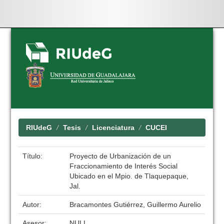
Skip
navigation
RIUdeG
Tesis
Licenciatura
CUCEI
Título:
Proyecto de Urbanización de un
Fraccionamiento de Interés Social
Ubicado en el Mpio. de Tlaquepaque,
Jal.
Autor:
Bracamontes Gutiérrez, Guillermo Aurelio
Asesor:
NULL