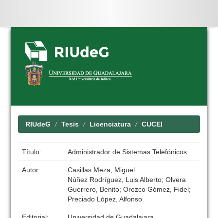
Skip
navigation
RIUdeG
Tesis
Licenciatura
CUCEI
Título:
Administrador de Sistemas Telefónicos
Autor:
Casillas Meza, Miguel
Núñez Rodríguez, Luis Alberto; Olvera
Guerrero, Benito; Orozco Gómez, Fidel;
Preciado López, Alfonso
Editorial:
Universidad de Guadalajara