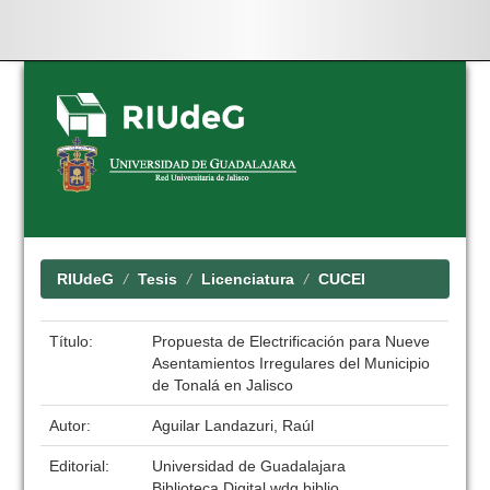
Skip
navigation
RIUdeG
Tesis
Licenciatura
CUCEI
Título:
Propuesta de Electrificación para Nueve
Asentamientos Irregulares del Municipio
de Tonalá en Jalisco
Autor:
Aguilar Landazuri, Raúl
Editorial:
Universidad de Guadalajara
Biblioteca Digital wdg.biblio