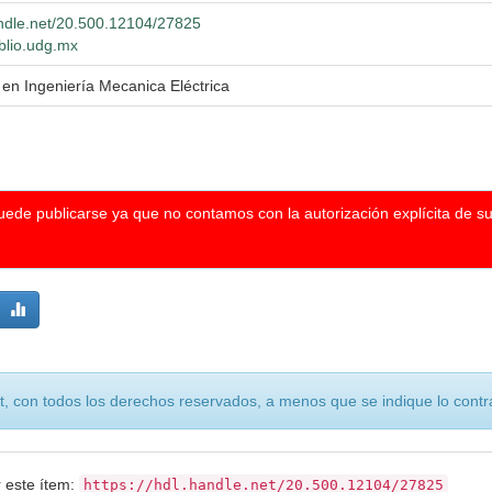
andle.net/20.500.12104/27825
iblio.udg.mx
 en Ingeniería Mecanica Eléctrica
puede publicarse ya que no contamos con la autorización explícita de s
, con todos los derechos reservados, a menos que se indique lo contra
r este ítem:
https://hdl.handle.net/20.500.12104/27825