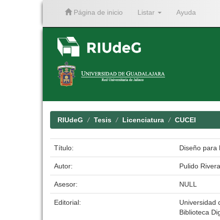
Página de inicio
Listar
Ayuda
Skip
navigation
RIUdeG
Tesis
Licenciatura
CUCEI
Título:
Diseño para l
Autor:
Pulido River
Asesor:
NULL
Editorial:
Universidad 
Biblioteca Dig