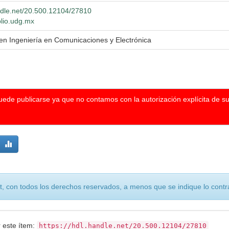
andle.net/20.500.12104/27810
blio.udg.mx
 en Ingeniería en Comunicaciones y Electrónica
puede publicarse ya que no contamos con la autorización explícita de s
, con todos los derechos reservados, a menos que se indique lo contra
r este ítem:
https://hdl.handle.net/20.500.12104/27810