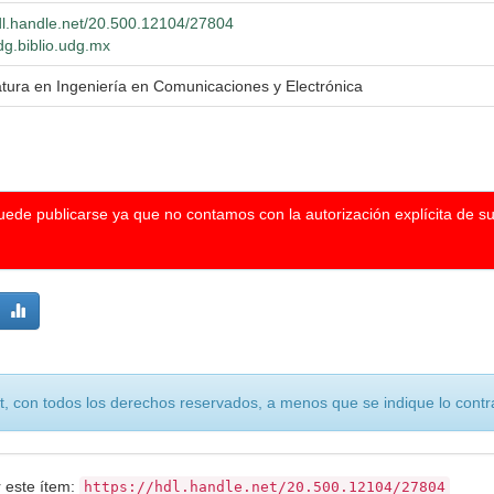
hdl.handle.net/20.500.12104/27804
dg.biblio.udg.mx
atura en Ingeniería en Comunicaciones y Electrónica
puede publicarse ya que no contamos con la autorización explícita de s
, con todos los derechos reservados, a menos que se indique lo contra
r este ítem:
https://hdl.handle.net/20.500.12104/27804