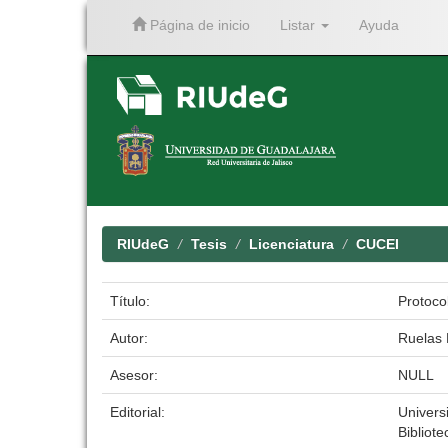
Página de inicio
Listar
Ayuda
Skip
navigation
RIUdeG
Tesis
Licenciatura
CUCEI
Título:
Protoco
Autor:
Ruelas 
Asesor:
NULL
Editorial:
Univers
Bibliote