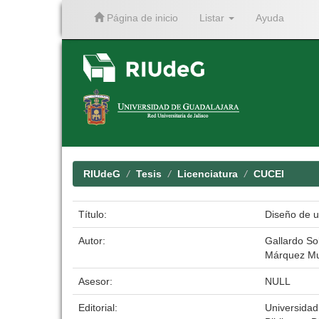
Página de inicio
Listar
Ayuda
Skip
navigation
RIUdeG
Tesis
Licenciatura
CUCEI
Título:
Diseño de u
Autor:
Gallardo S
Márquez Mu
Asesor:
NULL
Editorial:
Universidad