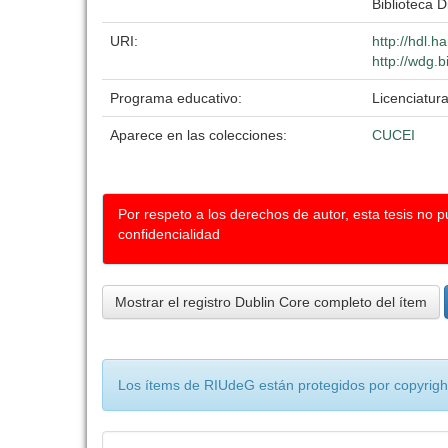
Biblioteca D
URI:
http://hdl.
http://wdg.b
Programa educativo:
Licenciatur
Aparece en las colecciones:
CUCEI
Por respeto a los derechos de autor, esta tesis no 
confidencialidad
Mostrar el registro Dublin Core completo del ítem
Los ítems de RIUdeG están protegidos por copyright