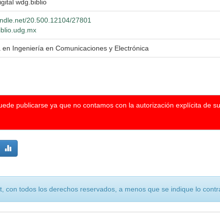
igital wdg.biblio
handle.net/20.500.12104/27801
iblio.udg.mx
a en Ingeniería en Comunicaciones y Electrónica
puede publicarse ya que no contamos con la autorización explícita de s
, con todos los derechos reservados, a menos que se indique lo contra