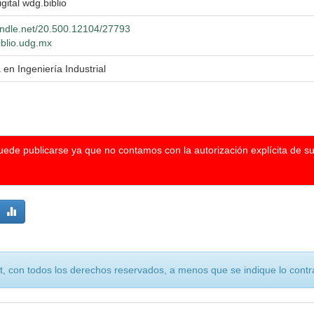
igital wdg.biblio
handle.net/20.500.12104/27793
iblio.udg.mx
 en Ingeniería Industrial
puede publicarse ya que no contamos con la autorización explícita de s
, con todos los derechos reservados, a menos que se indique lo contra