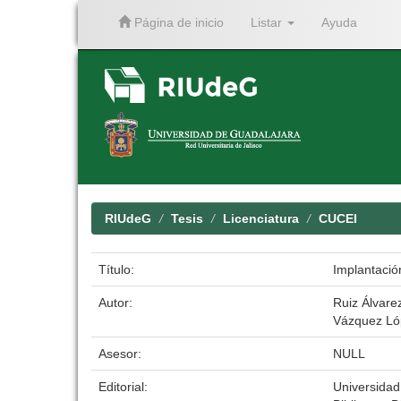
Página de inicio
Listar
Ayuda
Skip
navigation
RIUdeG
Tesis
Licenciatura
CUCEI
Título:
Implantació
Autor:
Ruiz Álvare
Vázquez Lóp
Asesor:
NULL
Editorial:
Universidad