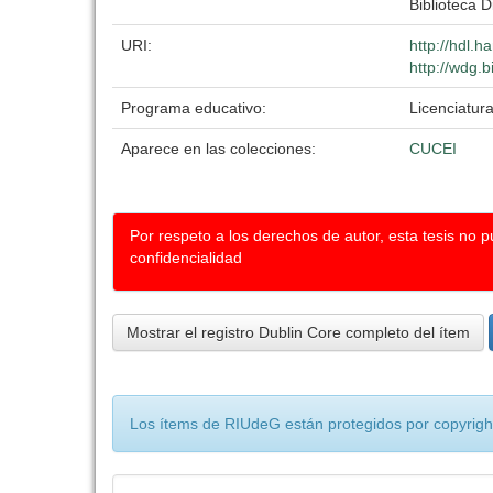
Biblioteca D
URI:
http://hdl.
http://wdg.b
Programa educativo:
Licenciatura
Aparece en las colecciones:
CUCEI
Por respeto a los derechos de autor, esta tesis no 
confidencialidad
Mostrar el registro Dublin Core completo del ítem
Los ítems de RIUdeG están protegidos por copyright