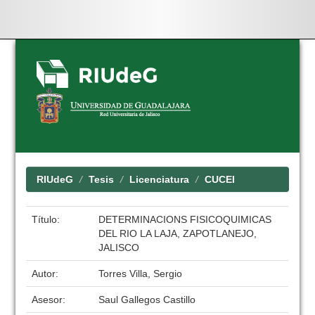
Skip
navigation
RIUdeG
Tesis
Licenciatura
CUCEI
Título:
DETERMINACIONS FISICOQUIMICAS
DEL RIO LA LAJA, ZAPOTLANEJO,
JALISCO
Autor:
Torres Villa, Sergio
Asesor:
Saul Gallegos Castillo