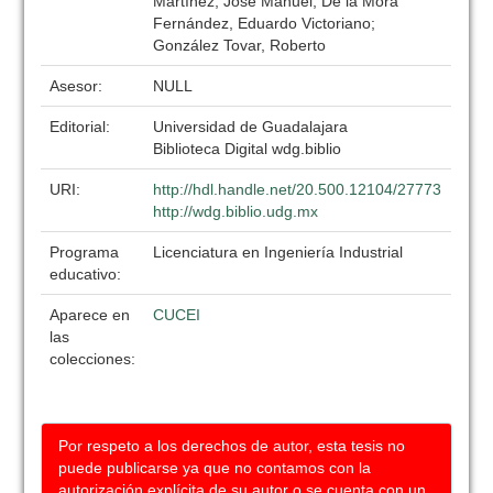
Martínez, José Manuel; De la Mora
Fernández, Eduardo Victoriano;
González Tovar, Roberto
Asesor:
NULL
Editorial:
Universidad de Guadalajara
Biblioteca Digital wdg.biblio
URI:
http://hdl.handle.net/20.500.12104/27773
http://wdg.biblio.udg.mx
Programa
Licenciatura en Ingeniería Industrial
educativo:
Aparece en
CUCEI
las
colecciones:
Por respeto a los derechos de autor, esta tesis no
puede publicarse ya que no contamos con la
autorización explícita de su autor o se cuenta con un