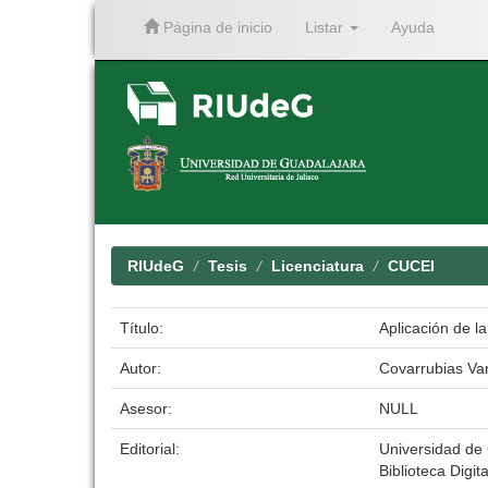
Página de inicio
Listar
Ayuda
Skip
navigation
RIUdeG
Tesis
Licenciatura
CUCEI
Título:
Aplicación de l
Autor:
Covarrubias Va
Asesor:
NULL
Editorial:
Universidad de
Biblioteca Digit