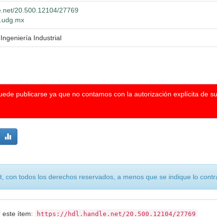
le.net/20.500.12104/27769
o.udg.mx
Ingeniería Industrial
puede publicarse ya que no contamos con la autorización explícita de s
, con todos los derechos reservados, a menos que se indique lo contra
r este ítem:
https://hdl.handle.net/20.500.12104/27769