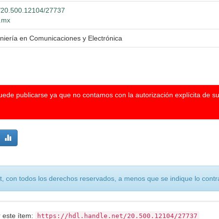
et/20.500.12104/27737
g.mx
eniería en Comunicaciones y Electrónica
puede publicarse ya que no contamos con la autorización explícita de s
, con todos los derechos reservados, a menos que se indique lo contra
r este ítem:
https://hdl.handle.net/20.500.12104/27737