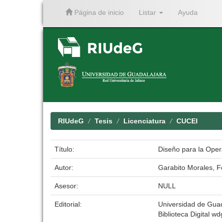
Página de inicio
Listar
Ayuda
Skip
navigation
RIUdeG
Tesis
Licenciatura
CUCEI
Título:
Diseño para la Oper
Autor:
Garabito Morales, F
Asesor:
NULL
Editorial:
Universidad de Gua
Biblioteca Digital wd