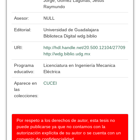
Jorge; Gómez Lagunas, Jesús
Raymundo
Asesor:
NULL
Editorial:
Universidad de Guadalajara
Biblioteca Digital wdg.biblio
URI:
http://hdl.handle.net/20.500.12104/27709
http://wdg.biblio.udg.mx
Programa
Licenciatura en Ingeniería Mecanica
educativo:
Eléctrica
Aparece en
CUCEI
las
colecciones:
Por respeto a los derechos de autor, esta tesis no
puede publicarse ya que no contamos con la
autorización explícita de su autor o se cuenta con un
convenio de confidencialidad