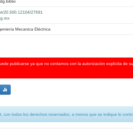
dg.biblio
net/20.500.12104/27691
udg.mx
geniería Mecanica Eléctrica
puede publicarse ya que no contamos con la autorización explícita de s
, con todos los derechos reservados, a menos que se indique lo contra