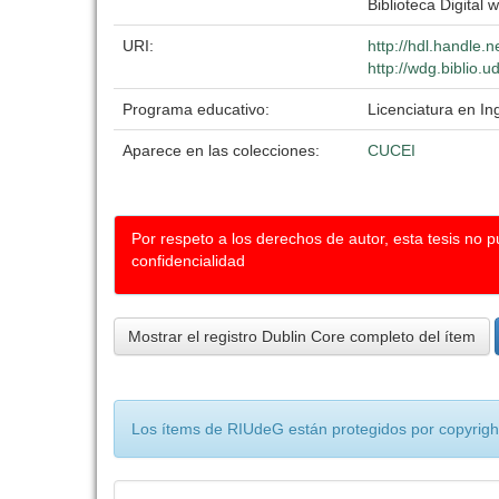
Biblioteca Digital w
URI:
http://hdl.handle.
http://wdg.biblio.
Programa educativo:
Licenciatura en In
Aparece en las colecciones:
CUCEI
Por respeto a los derechos de autor, esta tesis no 
confidencialidad
Mostrar el registro Dublin Core completo del ítem
Los ítems de RIUdeG están protegidos por copyright