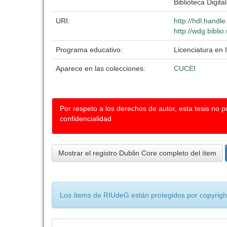
Biblioteca Digita
URI:
http://hdl.handl
http://wdg.bibli
Programa educativo:
Licenciatura en 
Aparece en las colecciones:
CUCEI
Por respeto a los derechos de autor, esta tesis no 
confidencialidad
Mostrar el registro Dublin Core completo del ítem
Los ítems de RIUdeG están protegidos por copyright