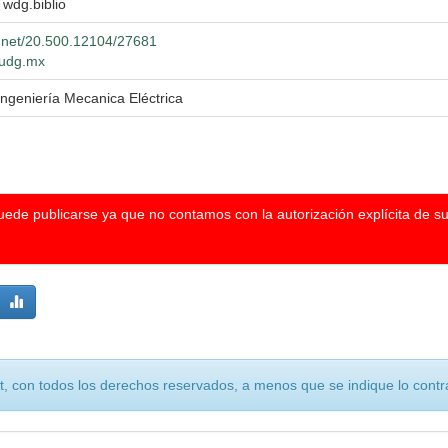
l wdg.biblio
e.net/20.500.12104/27681
o.udg.mx
Ingeniería Mecanica Eléctrica
puede publicarse ya que no contamos con la autorización explícita de s
, con todos los derechos reservados, a menos que se indique lo contra