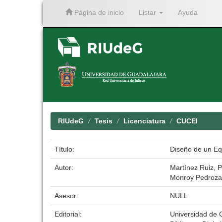
Página de inicio
Listar
Ayuda
Skip
navigation
RIUdeG
Tesis
Licenciatura
CUCEI
Título:
Diseño de un Eq
Autor:
Martínez Ruiz, 
Monroy Pedroza,
Asesor:
NULL
Editorial:
Universidad de 