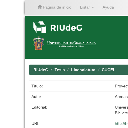
Página de inicio
Listar
Ayuda
Skip
navigation
RIUdeG
Tesis
Licenciatura
CUCEI
Título:
Proyec
Autor:
Arenas
Editorial:
Univer
Bibliot
URI:
http://