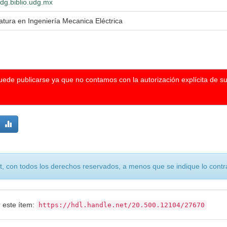
wdg.biblio.udg.mx
atura en Ingeniería Mecanica Eléctrica
puede publicarse ya que no contamos con la autorización explícita de s
, con todos los derechos reservados, a menos que se indique lo contra
r este ítem:
https://hdl.handle.net/20.500.12104/27670