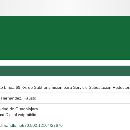
to Línea 69 Kv. de Subtransmisión para Servicio Subestación Reductor
 Hernández, Fausto
sidad de Guadalajara
eca Digital wdg.biblio
hdl.handle.net/20.500.12104/27670