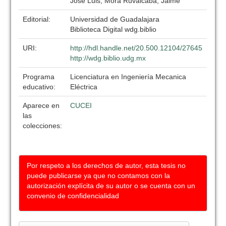
José Luis; Mora Ruvalcaba, Jaime
Editorial:
Universidad de Guadalajara
Biblioteca Digital wdg.biblio
URI:
http://hdl.handle.net/20.500.12104/27645
http://wdg.biblio.udg.mx
Programa
Licenciatura en Ingeniería Mecanica
educativo:
Eléctrica
Aparece en
CUCEI
las
colecciones:
Por respeto a los derechos de autor, esta tesis no
puede publicarse ya que no contamos con la
autorización explícita de su autor o se cuenta con un
convenio de confidencialidad