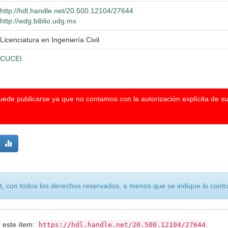
http://hdl.handle.net/20.500.12104/27644
http://wdg.biblio.udg.mx
Licenciatura en Ingeniería Civil
CUCEI
puede publicarse ya que no contamos con la autorización explícita de s
, con todos los derechos reservados, a menos que se indique lo contra
r este ítem:
https://hdl.handle.net/20.500.12104/27644