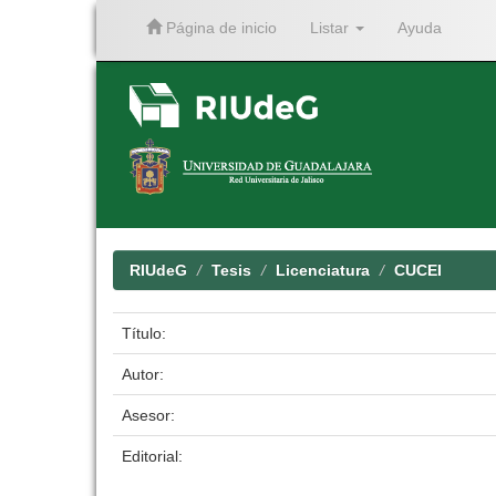
Página de inicio
Listar
Ayuda
Skip
navigation
RIUdeG
Tesis
Licenciatura
CUCEI
Título:
Autor:
Asesor:
Editorial: