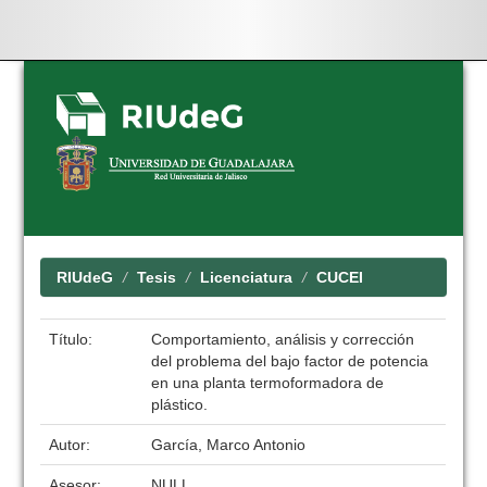
Skip
navigation
RIUdeG
Tesis
Licenciatura
CUCEI
Título:
Comportamiento, análisis y corrección
del problema del bajo factor de potencia
en una planta termoformadora de
plástico.
Autor:
García, Marco Antonio
Asesor:
NULL