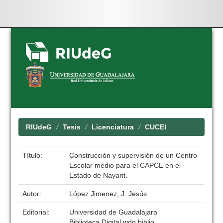
Skip
navigation
RIUdeG
Tesis
Licenciatura
CUCEI
Título:
Construcción y supervisión de un Centro
Escolar medio para el CAPCE en el
Estado de Nayarit.
Autor:
López Jimenez, J. Jesús
Editorial:
Universidad de Guadalajara
Biblioteca Digital wdg.biblio