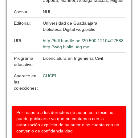
Zepeda, Manuel; Arteaga Macías, Miguel
Asesor:
NULL
Editorial:
Universidad de Guadalajara
Biblioteca Digital wdg.biblio
URI:
http://hdl.handle.net/20.500.12104/27588
http://wdg.biblio.udg.mx
Programa
Licenciatura en Ingeniería Civil
educativo:
Aparece en
CUCEI
las
colecciones:
Por respeto a los derechos de autor, esta tesis no
puede publicarse ya que no contamos con la
autorización explícita de su autor o se cuenta con un
convenio de confidencialidad