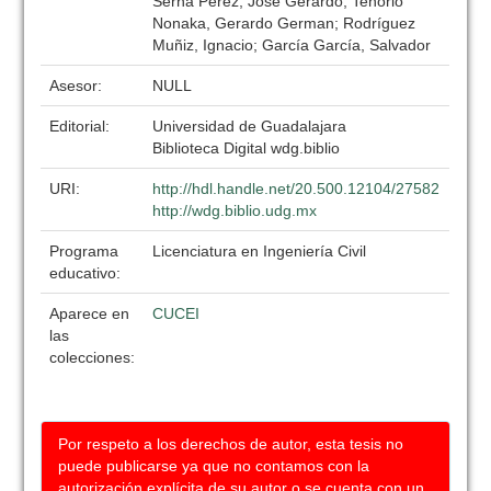
Serna Pérez, José Gerardo; Tenorio
Nonaka, Gerardo German; Rodríguez
Muñiz, Ignacio; García García, Salvador
Asesor:
NULL
Editorial:
Universidad de Guadalajara
Biblioteca Digital wdg.biblio
URI:
http://hdl.handle.net/20.500.12104/27582
http://wdg.biblio.udg.mx
Programa
Licenciatura en Ingeniería Civil
educativo:
Aparece en
CUCEI
las
colecciones:
Por respeto a los derechos de autor, esta tesis no
puede publicarse ya que no contamos con la
autorización explícita de su autor o se cuenta con un