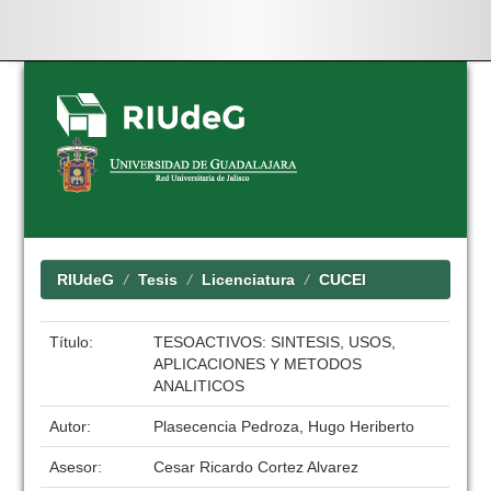
Skip
navigation
RIUdeG
Tesis
Licenciatura
CUCEI
Título:
TESOACTIVOS: SINTESIS, USOS,
APLICACIONES Y METODOS
ANALITICOS
Autor:
Plasecencia Pedroza, Hugo Heriberto
Asesor:
Cesar Ricardo Cortez Alvarez