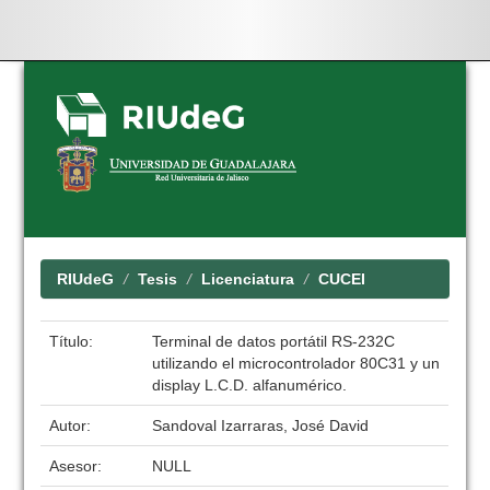
Skip
navigation
RIUdeG
Tesis
Licenciatura
CUCEI
Título:
Terminal de datos portátil RS-232C
utilizando el microcontrolador 80C31 y un
display L.C.D. alfanumérico.
Autor:
Sandoval Izarraras, José David
Asesor:
NULL