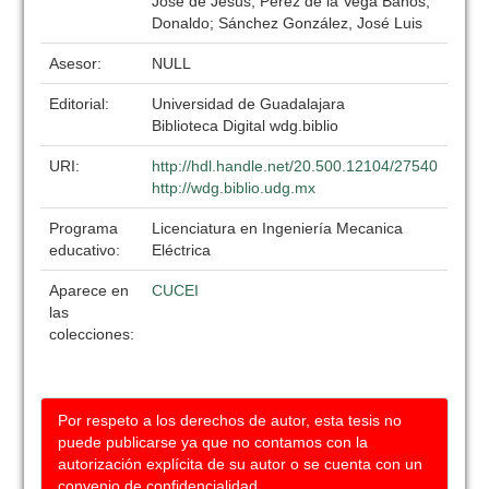
José de Jesús; Pérez de la Vega Baños,
Donaldo; Sánchez González, José Luis
Asesor:
NULL
Editorial:
Universidad de Guadalajara
Biblioteca Digital wdg.biblio
URI:
http://hdl.handle.net/20.500.12104/27540
http://wdg.biblio.udg.mx
Programa
Licenciatura en Ingeniería Mecanica
educativo:
Eléctrica
Aparece en
CUCEI
las
colecciones:
Por respeto a los derechos de autor, esta tesis no
puede publicarse ya que no contamos con la
autorización explícita de su autor o se cuenta con un
convenio de confidencialidad