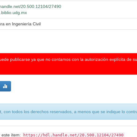
l.handle.net/20.500.12104/27490
g.biblio.udg.mx
ra en Ingeniería Civil
puede publicarse ya que no contamos con la autorización explícita de s
, con todos los derechos reservados, a menos que se indique lo contra
r este ítem:
https://hdl.handle.net/20.500.12104/27490