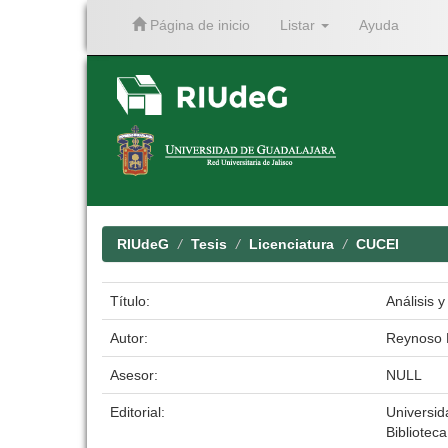
Página de inicio
Listar
Ayuda
Skip
navigation
RIUdeG
Tesis
Licenciatura
CUCEI
Título:
Análisis 
Autor:
Reynoso H
Asesor:
NULL
Editorial:
Universid
Biblioteca