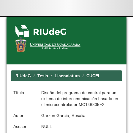
Skip
navigation
RIUdeG
Tesis
Licenciatura
CUCEI
Título:
Diseño del programa de control para un
sistema de intercomunicación basado en
el microcontrolador MC146805E2.
Autor:
Garzon García, Rosalia
Asesor:
NULL