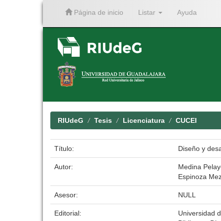
Página de inicio
Listar
Ayuda
Skip
navigation
RIUdeG
Tesis
Licenciatura
CUCEI
Título:
Diseño y des
Autor:
Medina Pelay
Espinoza Me
Asesor:
NULL
Editorial:
Universidad 