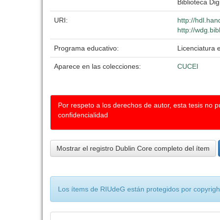
Biblioteca Dig
URI:
http://hdl.ha
http://wdg.bi
Programa educativo:
Licenciatura 
Aparece en las colecciones:
CUCEI
Por respeto a los derechos de autor, esta tesis no 
confidencialidad
Mostrar el registro Dublin Core completo del ítem
Los ítems de RIUdeG están protegidos por copyright