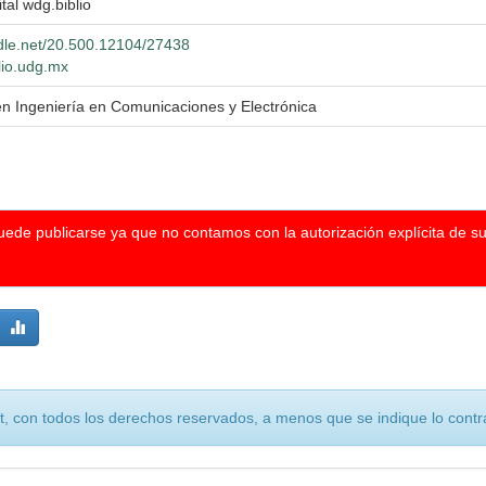
ital wdg.biblio
ndle.net/20.500.12104/27438
blio.udg.mx
en Ingeniería en Comunicaciones y Electrónica
puede publicarse ya que no contamos con la autorización explícita de s
, con todos los derechos reservados, a menos que se indique lo contra