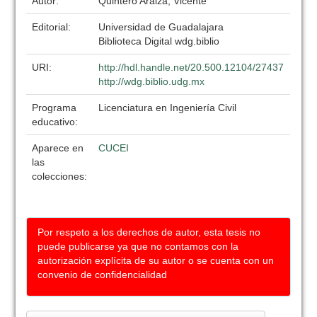
Autor:
Quintero Araiza, Vicente
Editorial:
Universidad de Guadalajara
Biblioteca Digital wdg.biblio
URI:
http://hdl.handle.net/20.500.12104/27437
http://wdg.biblio.udg.mx
Programa
Licenciatura en Ingeniería Civil
educativo:
Aparece en
CUCEI
las
colecciones:
Por respeto a los derechos de autor, esta tesis no
puede publicarse ya que no contamos con la
autorización explícita de su autor o se cuenta con un
convenio de confidencialidad