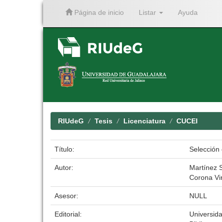
Página de inicio
Listar
Ayuda
Skip
navigation
RIUdeG
Tesis
Licenciatura
CUCEI
Título:
Selección 
Autor:
Martínez 
Corona Vi
Asesor:
NULL
Editorial:
Universid