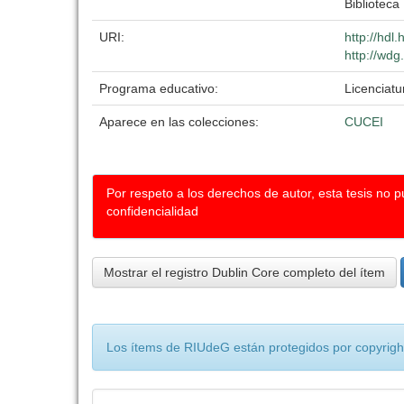
Biblioteca 
URI:
http://hdl
http://wdg
Programa educativo:
Licenciatu
Aparece en las colecciones:
CUCEI
Por respeto a los derechos de autor, esta tesis no 
confidencialidad
Mostrar el registro Dublin Core completo del ítem
Los ítems de RIUdeG están protegidos por copyright