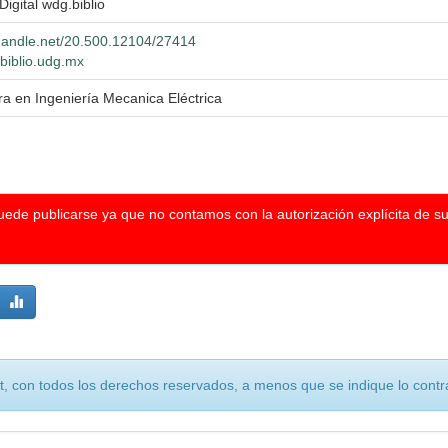
Digital wdg.biblio
.handle.net/20.500.12104/27414
.biblio.udg.mx
ra en Ingeniería Mecanica Eléctrica
puede publicarse ya que no contamos con la autorización explícita de s
, con todos los derechos reservados, a menos que se indique lo contra