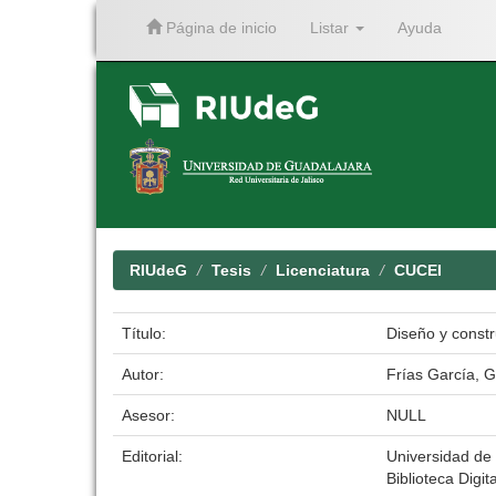
Página de inicio
Listar
Ayuda
Skip
navigation
RIUdeG
Tesis
Licenciatura
CUCEI
Título:
Diseño y constr
Autor:
Frías García, 
Asesor:
NULL
Editorial:
Universidad de
Biblioteca Digit