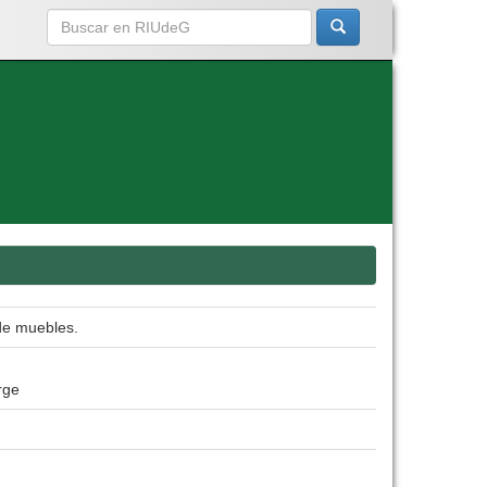
 de muebles.
rge