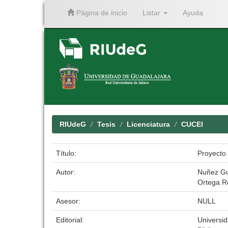
Página de inicio
Listar
Ayuda
Skip
navigation
RIUdeG
Tesis
Licenciatura
CUCEI
Título:
Proyecto 
Autor:
Nuñez Gu
Ortega Ro
Asesor:
NULL
Editorial:
Universi