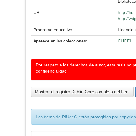
Biblioteca
URI:
http://hd
http://wd
Programa educativo:
Licenciat
Aparece en las colecciones:
CUCEI
Por respeto a los derechos de autor, esta tesis no 
confidencialidad
Mostrar el registro Dublin Core completo del ítem
Los ítems de RIUdeG están protegidos por copyright