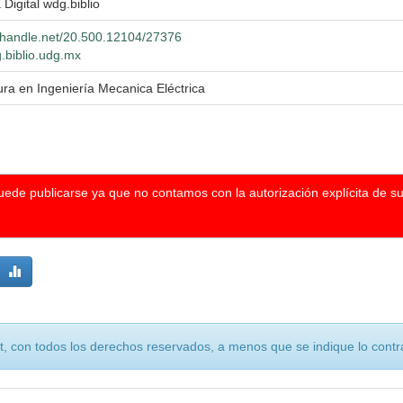
 Digital wdg.biblio
l.handle.net/20.500.12104/27376
g.biblio.udg.mx
ura en Ingeniería Mecanica Eléctrica
puede publicarse ya que no contamos con la autorización explícita de s
, con todos los derechos reservados, a menos que se indique lo contra