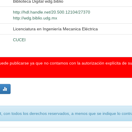
Biblioteca Digital wdg.biblio
http://hdl.handle.net/20.500.12104/27370
http://wdg.biblio.udg.mx
Licenciatura en Ingeniería Mecanica Eléctrica
CUCEI
puede publicarse ya que no contamos con la autorización explícita de s
, con todos los derechos reservados, a menos que se indique lo contra