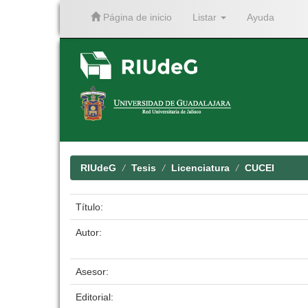
Página de inicio
Listar
Ayuda
Skip
navigation
RIUdeG
Tesis
Licenciatura
CUCEI
Título:
Autor:
Asesor:
Editorial: