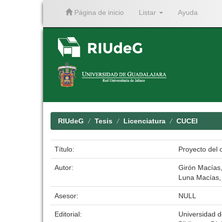
Página de inicio
Listar
Ayuda
Skip
navigation
RIUdeG
Tesis
Licenciatura
CUCEI
Título:
Proyecto del c
Autor:
Girón Macías,
Luna Macías, 
Asesor:
NULL
Editorial:
Universidad 