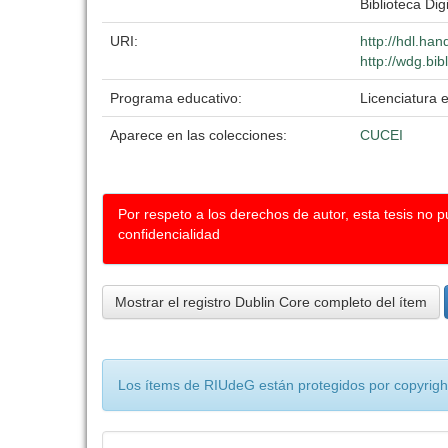
Biblioteca Dig
URI:
http://hdl.ha
http://wdg.bib
Programa educativo:
Licenciatura e
Aparece en las colecciones:
CUCEI
Por respeto a los derechos de autor, esta tesis no 
confidencialidad
Mostrar el registro Dublin Core completo del ítem
Los ítems de RIUdeG están protegidos por copyright