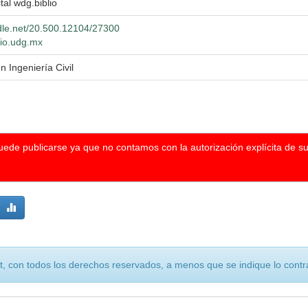
ital wdg.biblio
ndle.net/20.500.12104/27300
lio.udg.mx
n Ingeniería Civil
puede publicarse ya que no contamos con la autorización explícita de s
, con todos los derechos reservados, a menos que se indique lo contra