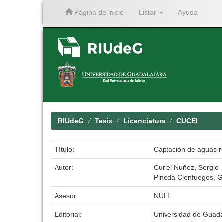
Página de inicio
Listar
Ayuda
Skip
navigation
RIUdeG
Tesis
Licenciatura
CUCEI
Título:
Captación de aguas re
Autor:
Curiel Nuñez, Sergio
Pineda Cienfuegos, Gi
Asesor:
NULL
Editorial:
Universidad de Guada