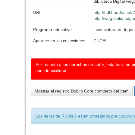
Biblioteca Digital wdg.
URI:
http://hdl.handle.net
http://wdg.biblio.udg.
Programa educativo:
Licenciatura en Ingeni
Aparece en las colecciones:
CUCEI
Por respeto a los derechos de autor, esta tesis no 
confidencialidad
Mostrar el registro Dublin Core completo del ítem
Los ítems de RIUdeG están protegidos por copyright