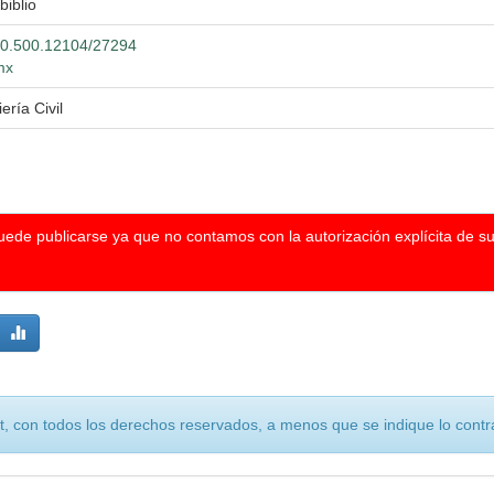
biblio
/20.500.12104/27294
mx
ería Civil
puede publicarse ya que no contamos con la autorización explícita de s
, con todos los derechos reservados, a menos que se indique lo contra