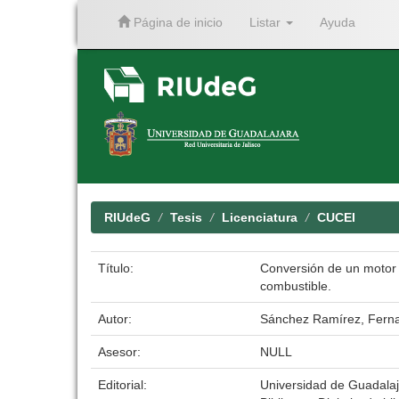
Página de inicio
Listar
Ayuda
Skip
navigation
RIUdeG
Tesis
Licenciatura
CUCEI
Título:
Conversión de un motor 
combustible.
Autor:
Sánchez Ramírez, Fern
Asesor:
NULL
Editorial:
Universidad de Guadala