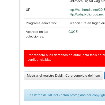
Biblioteca Digital wdg.bib
URI:
http://hdl.handle.net/2
http://wdg.biblio.udg.mx
Programa educativo:
Licenciatura en Ingenier
Aparece en las
CUCEI
colecciones:
Por respeto a los derechos de autor, esta tesis no 
confidencialidad
Mostrar el registro Dublin Core completo del ítem
Los ítems de RIUdeG están protegidos por copyright