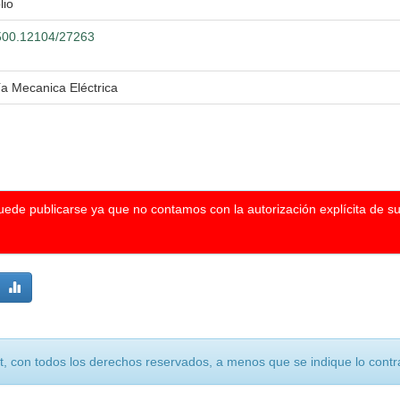
lio
0.500.12104/27263
ía Mecanica Eléctrica
puede publicarse ya que no contamos con la autorización explícita de s
, con todos los derechos reservados, a menos que se indique lo contra