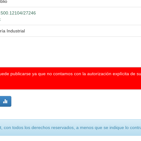
blio
20.500.12104/27246
x
ía Industrial
puede publicarse ya que no contamos con la autorización explícita de s
, con todos los derechos reservados, a menos que se indique lo contra