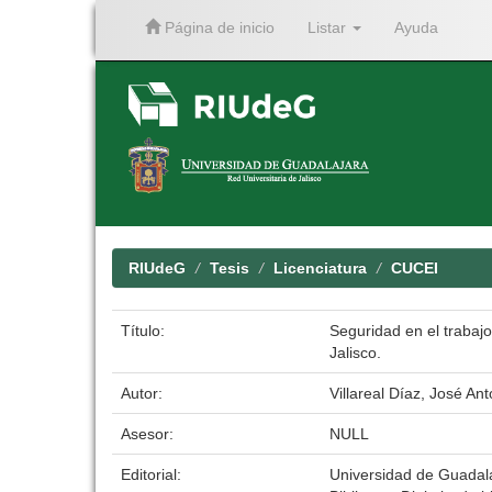
Página de inicio
Listar
Ayuda
Skip
navigation
RIUdeG
Tesis
Licenciatura
CUCEI
Título:
Seguridad en el trabajo
Jalisco.
Autor:
Villareal Díaz, José Ant
Asesor:
NULL
Editorial:
Universidad de Guadal