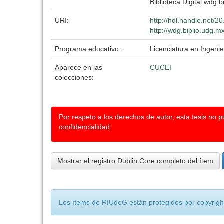
Biblioteca Digital wdg.bi
URI:
http://hdl.handle.net/
http://wdg.biblio.udg.m
Programa educativo:
Licenciatura en Ingenier
Aparece en las
CUCEI
colecciones:
Por respeto a los derechos de autor, esta tesis no 
confidencialidad
Mostrar el registro Dublin Core completo del ítem
Los ítems de RIUdeG están protegidos por copyright