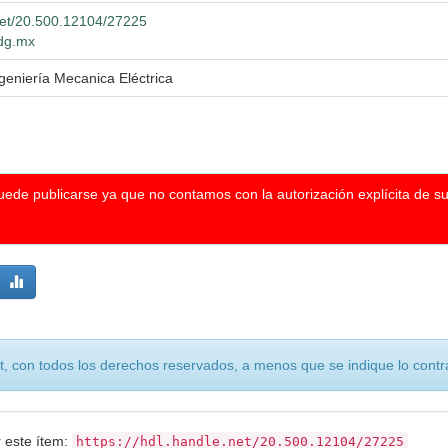
.net/20.500.12104/27225
udg.mx
ngeniería Mecanica Eléctrica
puede publicarse ya que no contamos con la autorización explícita de s
, con todos los derechos reservados, a menos que se indique lo contra
r este ítem:
https://hdl.handle.net/20.500.12104/27225