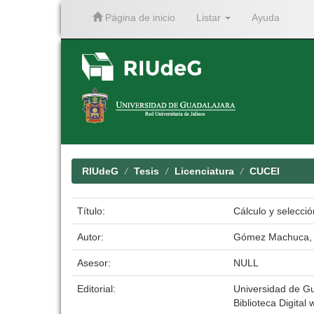
Página de inicio
Listar
Ayuda
Skip
navigation
RIUdeG
Tesis
Licenciatura
CUCEI
Título:
Cálculo y selecci
Autor:
Gómez Machuca, 
Asesor:
NULL
Editorial:
Universidad de G
Biblioteca Digital 