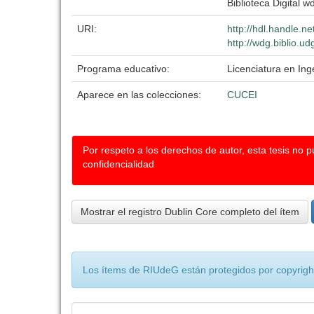
Biblioteca Digital wd
URI:
http://hdl.handle.
http://wdg.biblio.u
Programa educativo:
Licenciatura en Inge
Aparece en las colecciones:
CUCEI
Por respeto a los derechos de autor, esta tesis no 
confidencialidad
Mostrar el registro Dublin Core completo del ítem
Los ítems de RIUdeG están protegidos por copyright