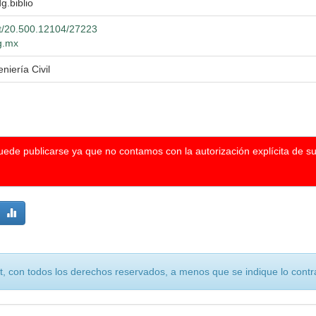
g.biblio
net/20.500.12104/27223
dg.mx
niería Civil
puede publicarse ya que no contamos con la autorización explícita de s
, con todos los derechos reservados, a menos que se indique lo contra