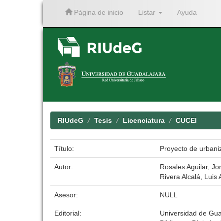
Página de inicio
Listar
Ayuda
Skip
navigation
RIUdeG
Tesis
Licenciatura
CUCEI
Título:
Proyecto de urbaniz
Autor:
Rosales Aguilar, Jo
Rivera Alcalá, Lui
Asesor:
NULL
Editorial:
Universidad de Gua