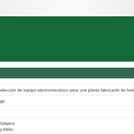
 selección de equipo electromecánico para una planta fabricante de hie
rge
dalajara
g.biblio