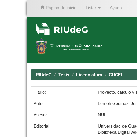
Página de inicio
Listar
Ayuda
Skip
navigation
RIUdeG
Tesis
Licenciatura
CUCEI
Título:
Proyecto, cálculo y
Autor:
Lomelí Godinez, Jo
Asesor:
NULL
Editorial:
Universidad de Gua
Biblioteca Digital wd