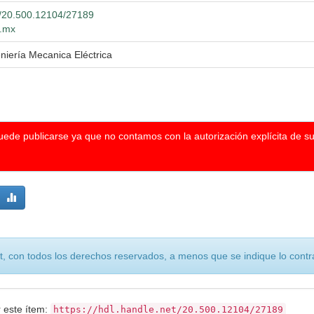
et/20.500.12104/27189
g.mx
niería Mecanica Eléctrica
puede publicarse ya que no contamos con la autorización explícita de s
, con todos los derechos reservados, a menos que se indique lo contra
r este ítem:
https://hdl.handle.net/20.500.12104/27189