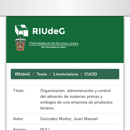
Skip
navigation
RIUdeG
Tesis
Licenciatura
CUCEI
Título:
Organización, administración y control
del almacén de materias primas y
embajes de una empresa de productos
lácteos.
Autor:
González Muñoz, Juan Manuel
Asesor:
NULL