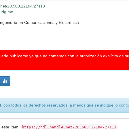
e.net/20.500.12104/27113
o.udg.mx
Ingeniería en Comunicaciones y Electrónica
puede publicarse ya que no contamos con la autorización explícita de s
, con todos los derechos reservados, a menos que se indique lo contra
r este ítem:
https://hdl.handle.net/20.500.12104/27113