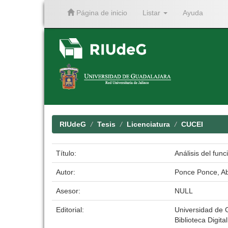
Página de inicio
Listar
Ayuda
Skip
navigation
RIUdeG
Tesis
Licenciatura
CUCEI
Título:
Análisis del fun
Autor:
Ponce Ponce, Ab
Asesor:
NULL
Editorial:
Universidad de 
Biblioteca Digita