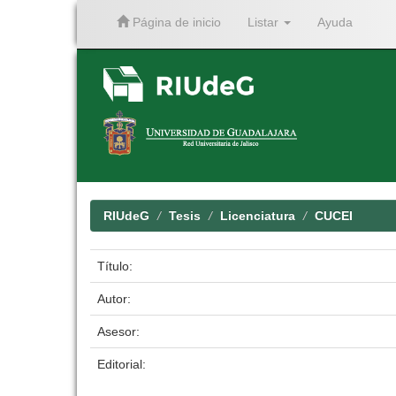
Página de inicio
Listar
Ayuda
Skip
navigation
RIUdeG
Tesis
Licenciatura
CUCEI
Título:
Autor:
Asesor:
Editorial: