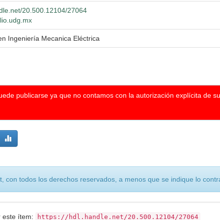
andle.net/20.500.12104/27064
blio.udg.mx
en Ingeniería Mecanica Eléctrica
puede publicarse ya que no contamos con la autorización explícita de s
, con todos los derechos reservados, a menos que se indique lo contra
r este ítem:
https://hdl.handle.net/20.500.12104/27064