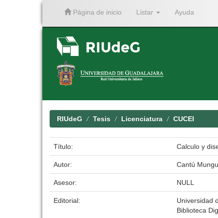
Página de inicio
Listar
Ayuda
Skip
navigation
RIUdeG
Tesis
Licenciatura
CUCEI
Título:
Calculo y dis
Autor:
Cantú Munguí
Asesor:
NULL
Editorial:
Universidad 
Biblioteca Dig